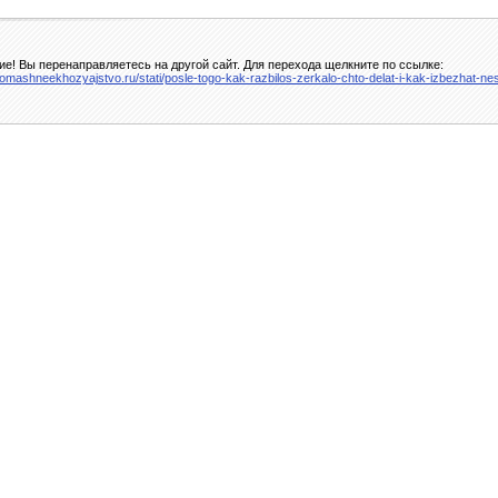
е! Вы перенаправляетесь на другой сайт. Для перехода щелкните по ссылке:
domashneekhozyajstvo.ru/stati/posle-togo-kak-razbilos-zerkalo-chto-delat-i-kak-izbezhat-n