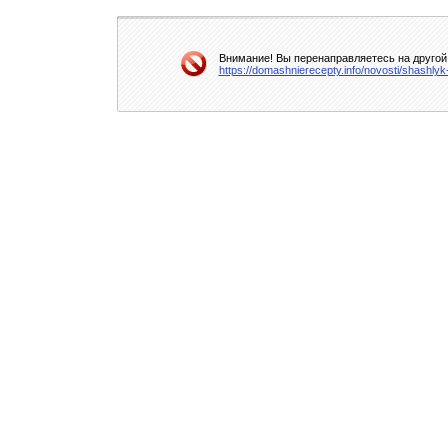
Внимание! Вы перенаправляетесь на другой 
https://domashnierecepty.info/novosti/shashl