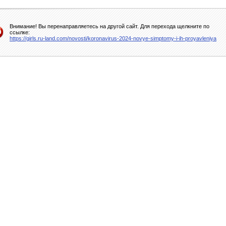
Внимание! Вы перенаправляетесь на другой сайт. Для перехода щелкните по
ссылке:
https://girls.ru-land.com/novosti/koronavirus-2024-novye-simptomy-i-ih-proyavleniya