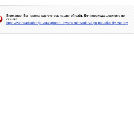
Внимание! Вы перенаправляетесь на другой сайт. Для перехода щелкните по
ссылке:
https://vashsadluchshij.ru/stati/prosto-i-bystro-rukovodstvo-po-posadke-liliy-vesnoy