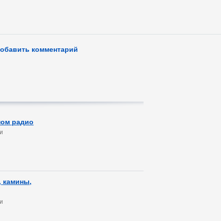
обавить комментарий
ном радио
и
 камины,
и