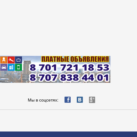
ä
æ
è
Мы в соцсетях: