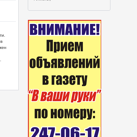
ти.
 в
жен
.