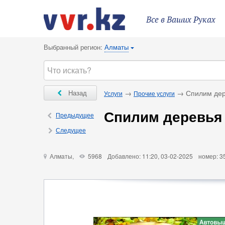
Все в Ваших Руках
Выбранный регион:
Алматы
{
Ô
Назад
→
→ Спилим дер
Услуги
Прочие услуги
Спилим деревья
Ô
Предыдущее
×
Следущее
Алматы,
5968
Добавлено: 11:20, 03-02-2025
номер: 3
u
X