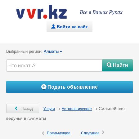
Все в Ваших Руках
Войти на сайт
.
Выбранный регион:
Алматы
{
Найти
#
Подать объявление
Á
Ô
Назад
→
→ Сильнейшая
Услуги
Астрологические
ведунья в г.Алматы
×
Ô
Предыдущее
Следущее