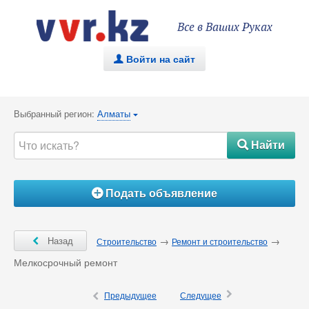
Все в Ваших Руках
Войти на сайт
.
Выбранный регион:
Алматы
{
Найти
#
Подать объявление
Á
Ô
Назад
→
→
Строительство
Ремонт и строительство
Мелкосрочный ремонт
×
Ô
Предыдущее
Следущее