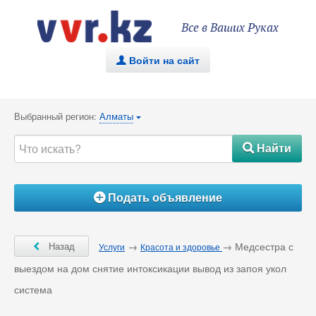
Все в Ваших Руках
Войти на сайт
.
Выбранный регион:
Алматы
{
Найти
#
Подать объявление
Á
Ô
Назад
→
→ Медсестра с
Услуги
Красота и здоровье
выездом на дом снятие интоксикации вывод из запоя укол
система