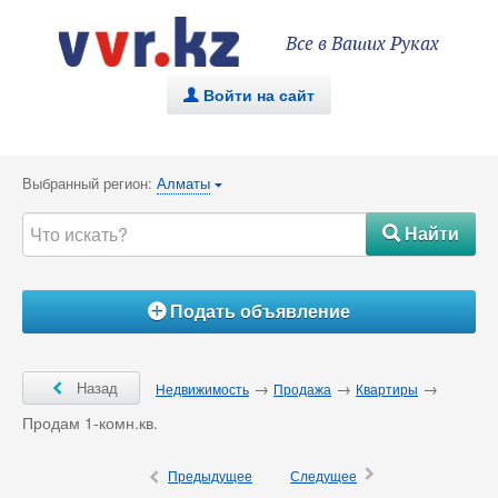
Все в Ваших Руках
Войти на сайт
.
Выбранный регион:
Алматы
{
Найти
#
Подать объявление
Á
Ô
Назад
→
→
→
Недвижимость
Продажа
Квартиры
Продам 1-комн.кв.
×
Ô
Предыдущее
Следущее