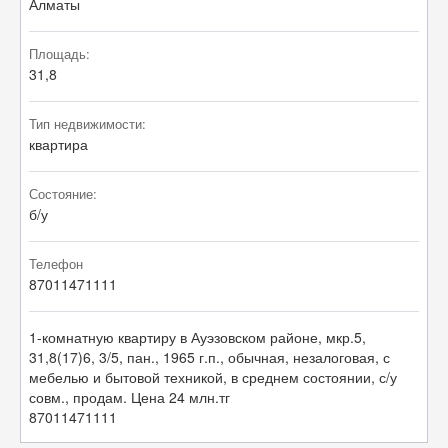
Алматы
Площадь:
31,8
Тип недвижимости:
квартира
Состояние:
б/у
Телефон
87011471111
1-комнатную квартиру в Ауэзовском районе, мкр.5,
31,8(17)6, 3/5, пан., 1965 г.п., обычная, незалоговая, с
мебелью и бытовой техникой, в среднем состоянии, с/у
совм., продам. Цена 24 млн.тг
87011471111