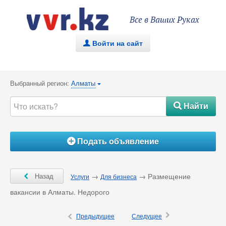
Все в Ваших Руках
Войти на сайт
.
Выбранный регион:
Алматы
{
Найти
#
Подать объявление
Á
Ô
Назад
→
→ Размещение
Услуги
Для бизнеса
вакансии в Алматы. Недорого
×
Ô
Предыдущее
Следущее