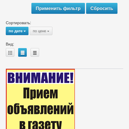
Сортировать:
по дате
по цене
{
{
Вид:
A
B
C