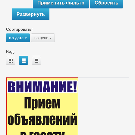
Развернуть
Сортировать:
по дате
по цене
{
{
Вид:
A
B
C