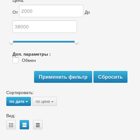
Цена:
От
До
Доп. параметры :
Обмен
Сортировать:
по дате
по цене
{
{
Вид:
A
B
C