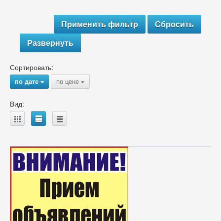
Развернуть
Сортировать:
по дате
по цене
{
{
Вид:
A
B
C