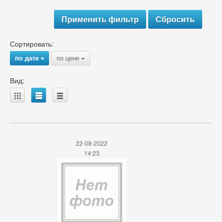
Сортировать:
по дате
по цене
{
{
Вид:
A
B
C
22-08-2022
14:23