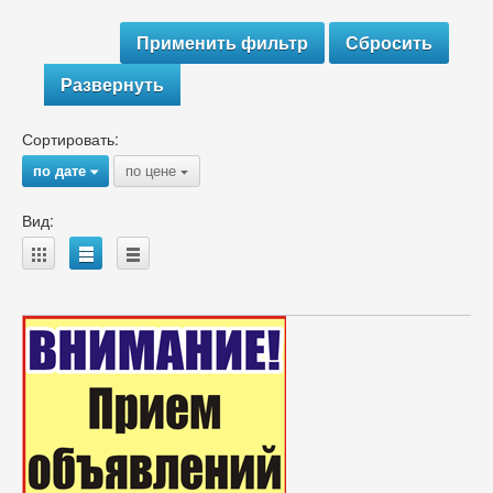
Развернуть
Сортировать:
по дате
по цене
{
{
Вид:
A
B
C