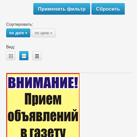
Сортировать:
по дате
по цене
{
{
Вид:
A
B
C