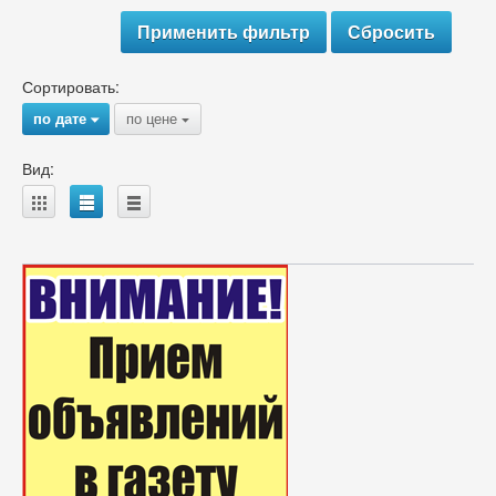
Сортировать:
по дате
по цене
{
{
Вид:
A
B
C