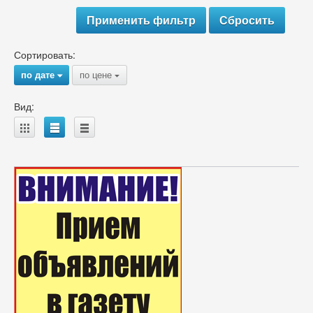
Сортировать:
по дате
по цене
{
{
Вид:
A
B
C