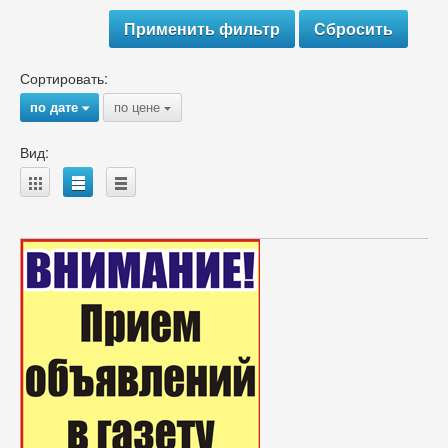
Сортировать:
по дате
по цене
{
{
Вид:
A
B
C