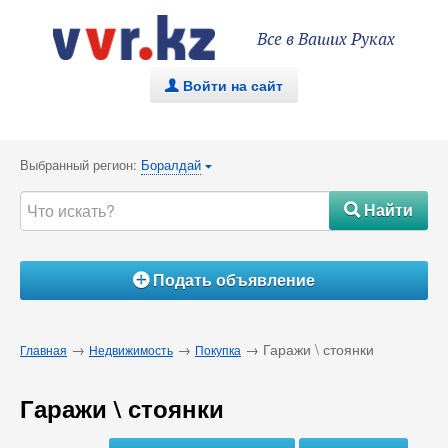
Все в Ваших Руках
Войти на сайт
.
Выбранный регион:
Боралдай
{
Найти
#
Подать объявление
Á
→
→
→ Гаражи \ стоянки
Главная
Недвижимость
Покупка
Гаражи \ стоянки