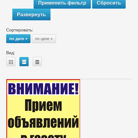
Развернуть
Сортировать:
по дате
по цене
{
{
Вид:
A
B
C