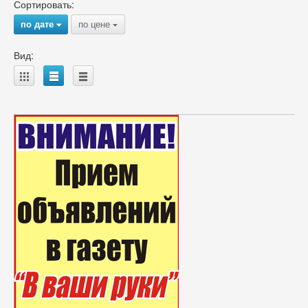
Сортировать:
по дате
по цене
{
{
Вид:
A
B
C