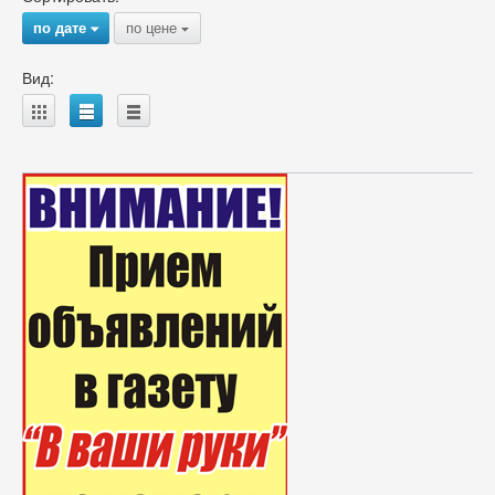
по дате
по цене
{
{
Вид:
A
B
C