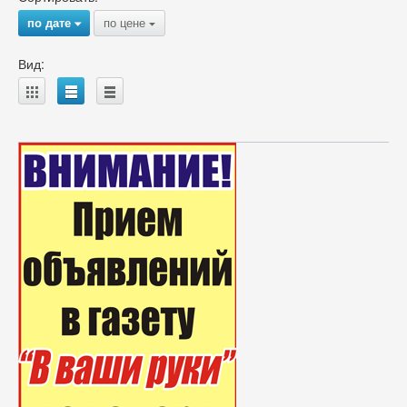
по дате
по цене
{
{
Вид:
A
B
C