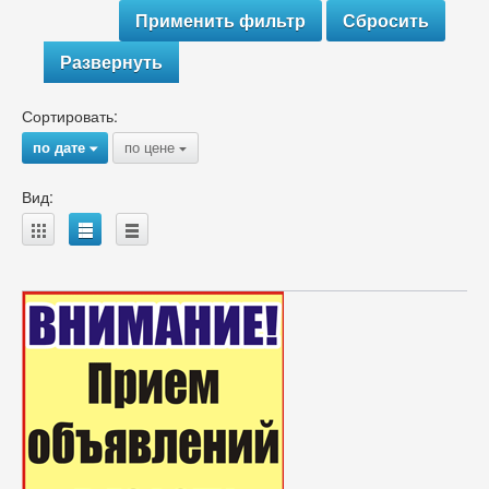
Развернуть
Сортировать:
по дате
по цене
{
{
Вид:
A
B
C