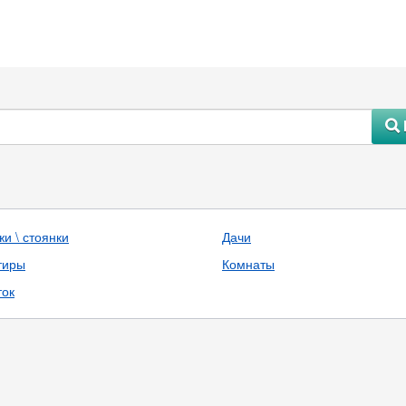
#
и \ стоянки
Дачи
тиры
Комнаты
ток