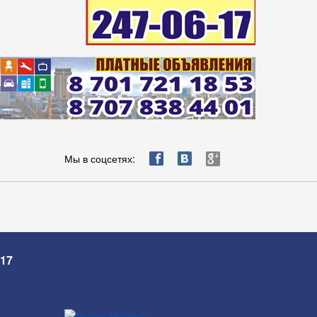
ä
æ
è
Мы в соцсетях:
-17