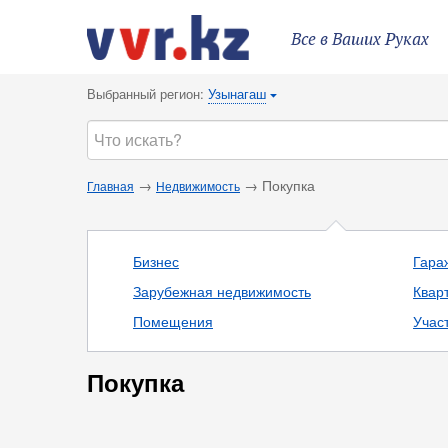
Все в Ваших Руках
Выбранный регион:
Узынагаш
{
→
→ Покупка
Главная
Недвижимость
Бизнес
Гараж
Зарубежная недвижимость
Квар
Помещения
Учас
Покупка