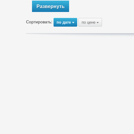
Развернуть
Сортировать:
по дате
по цене
{
{