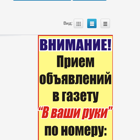
A
B
C
Вид: