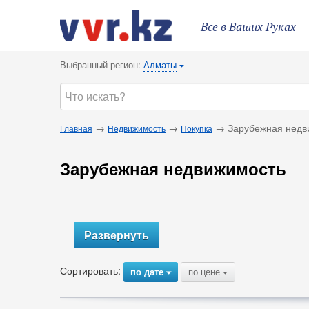
Все в Ваших Руках
Выбранный регион:
Алматы
{
→
→
→ Зарубежная недв
Главная
Недвижимость
Покупка
Зарубежная недвижимость
Развернуть
Сортировать:
по дате
по цене
{
{