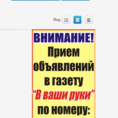
A
B
C
Вид: