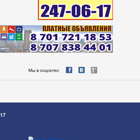
ä
æ
è
Мы в соцсетях:
-17