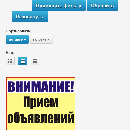
Развернуть
Сортировать:
по дате
по цене
{
{
Вид:
A
B
C