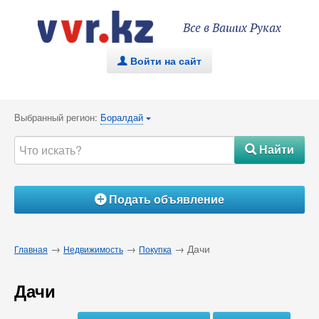
Все в Ваших Руках
Войти на сайт
.
Выбранный регион:
Боралдай
{
Найти
#
Подать объявление
Á
→
→
→ Дачи
Главная
Недвижимость
Покупка
Дачи