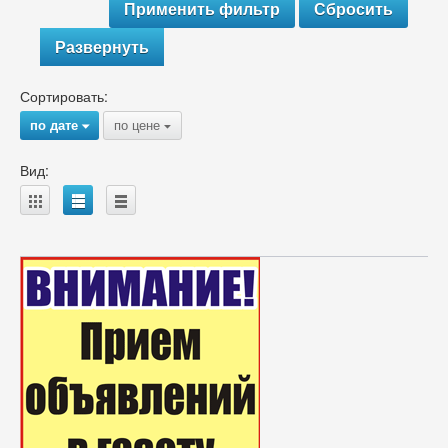
Развернуть
Сортировать:
по дате
по цене
{
{
Вид:
A
B
C