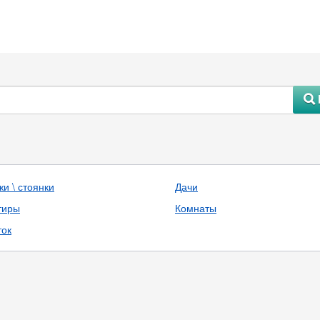
#
и \ стоянки
Дачи
тиры
Комнаты
ток