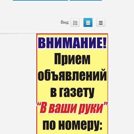
A
B
C
Вид: