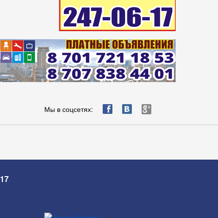
ä
æ
è
Мы в соцсетях:
-17