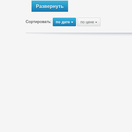
Развернуть
Сортировать:
по дате
по цене
{
{