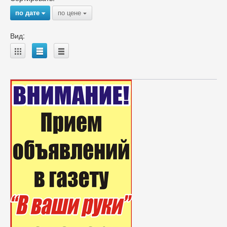
по дате
по цене
{
{
Вид:
A
B
C