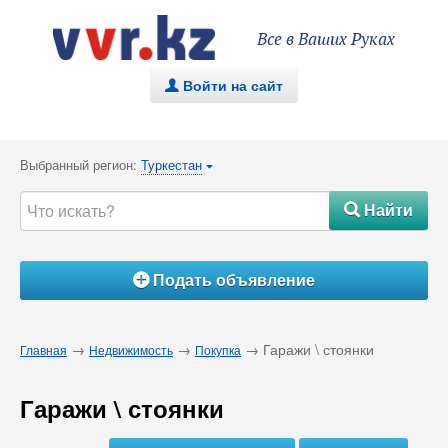
Все в Ваших Руках
Войти на сайт
.
Выбранный регион:
Туркестан
{
Найти
#
Подать объявление
Á
→
→
→ Гаражи \ стоянки
Главная
Недвижимость
Покупка
Гаражи \ стоянки