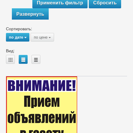
Развернуть
Сортировать:
по дате
по цене
{
{
Вид:
A
B
C