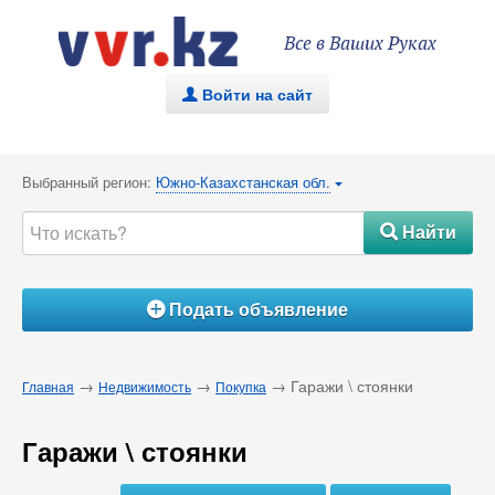
Все в Ваших Руках
Войти на сайт
.
Выбранный регион:
Южно-Казахстанская обл.
{
Найти
#
Подать объявление
Á
→
→
→ Гаражи \ стоянки
Главная
Недвижимость
Покупка
Гаражи \ стоянки