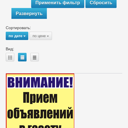
Развернуть
Сортировать:
по дате
по цене
{
{
Вид:
A
B
C