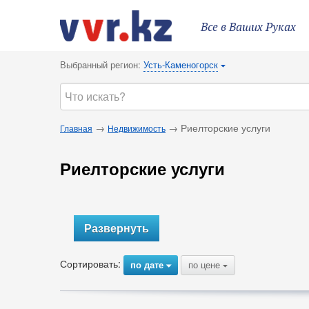
Все в Ваших Руках
Выбранный регион:
Усть-Каменогорск
{
→
→ Риелторские услуги
Главная
Недвижимость
Риелторские услуги
Развернуть
Сортировать:
по дате
по цене
{
{