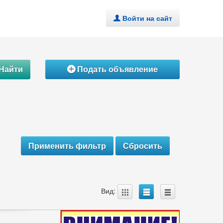
Войти на сайт
.
Найти
Подать объявление
Á
A
B
C
Вид: