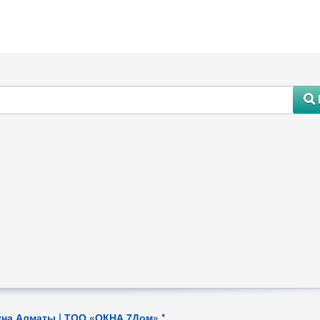
#
на Алматы | ТОО «ОКНА 7Дом» *