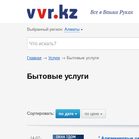
Все в Ваших Руках
Выбранный регион:
Алматы
{
→
→ Бытовые услуги
Главная
Услуги
Бытовые услуги
Сортировать:
по дате
по цене
{
{
* Алюминиевые ок
14-07-