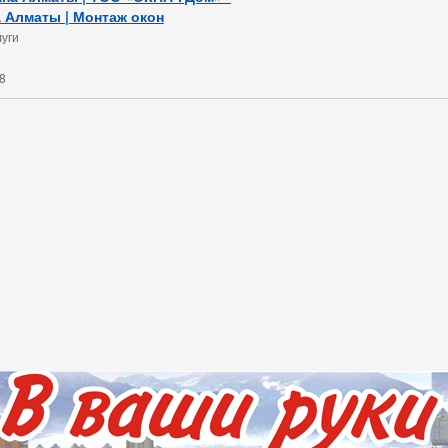
 Алматы | Монтаж окон
уги
8