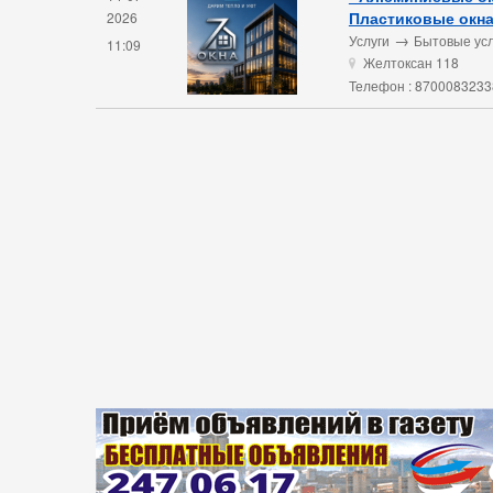
Пластиковые окна
2026
→
Услуги
Бытовые усл
11:09
Желтоксан 118
u
Телефон : 8700083233