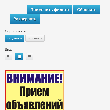
Развернуть
Сортировать:
по дате
по цене
{
{
Вид:
A
B
C