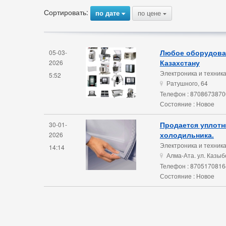
Сортировать:
по дате
по цене
{
{
Любое оборудован
05-03-
Казахстану
2026
Электроника и техник
5:52
Ратушного, 64
u
Телефон : 8708673870
Состояние : Новое
Продается уплотн
30-01-
холодильника.
2026
Электроника и техник
14:14
Алма-Ата. ул. Казыб
u
Телефон : 8705170816
Состояние : Новое