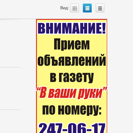
A
B
C
Вид: