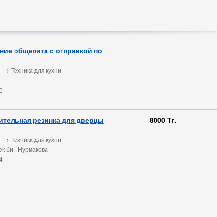
ие общепита с отправкой по
→
а
Техника для кухни
0
ительная резинка для дверцы
8000 Тг.
→
а
Техника для кухни
ек би - Нурмакова
4