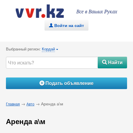
Все в Ваших Руках
Войти на сайт
.
Выбранный регион:
Кордай
{
Найти
#
Подать объявление
Á
→
→ Аренда а\м
Главная
Авто
Аренда а\м