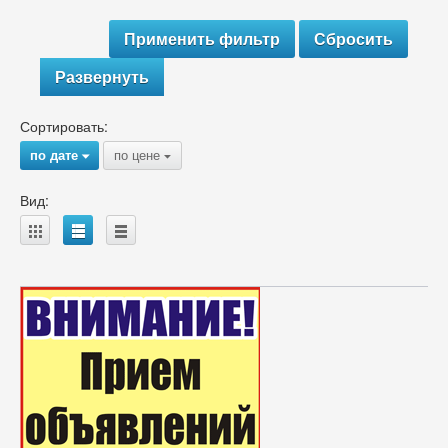
Развернуть
Сортировать:
по дате
по цене
{
{
Вид:
A
B
C