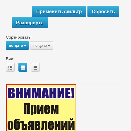
Развернуть
Сортировать:
по дате
по цене
{
{
Вид:
A
B
C