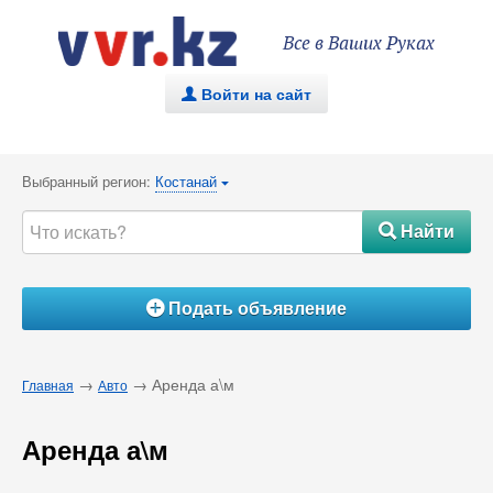
Все в Ваших Руках
Войти на сайт
.
Выбранный регион:
Костанай
{
Найти
#
Подать объявление
Á
→
→ Аренда а\м
Главная
Авто
Аренда а\м