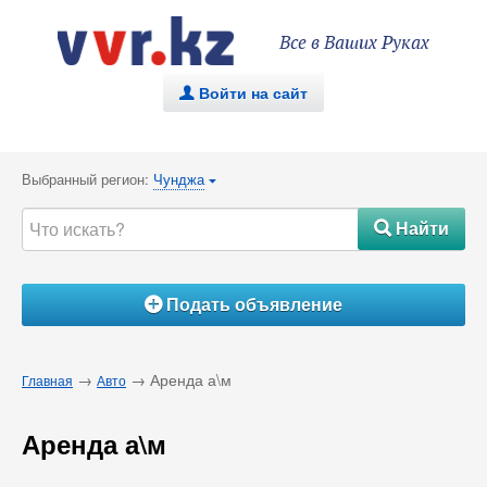
Все в Ваших Руках
Войти на сайт
.
Выбранный регион:
Чунджа
{
Найти
#
Подать объявление
Á
→
→ Аренда а\м
Главная
Авто
Аренда а\м