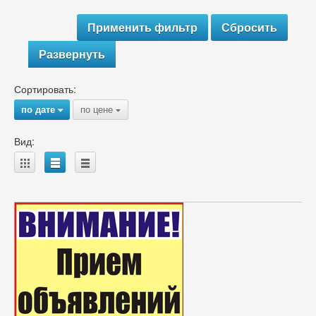
Развернуть
Сортировать:
по дате
по цене
{
{
Вид:
A
B
C