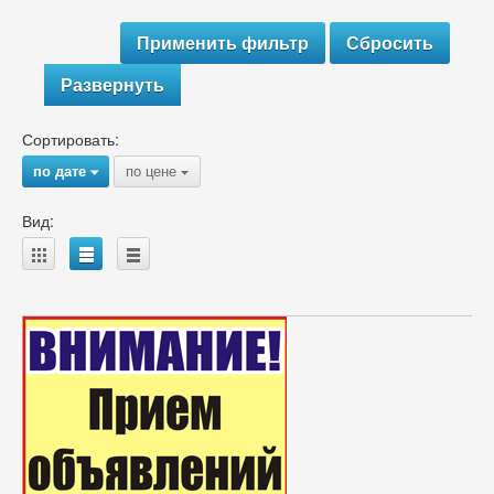
Развернуть
Сортировать:
по дате
по цене
{
{
Вид:
A
B
C