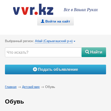
Все в Ваших Руках
Войти на сайт
.
Выбранный регион:
Абай (Сарыагашский р-н)
{
Найти
#
Подать объявление
Á
→
→ Обувь
Главная
Детский мир
Обувь