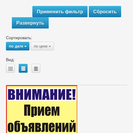
Развернуть
Сортировать:
по дате
по цене
{
{
Вид:
A
B
C