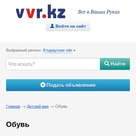
Все в Ваших Руках
Войти на сайт
.
Выбранный регион:
Атырауская обл
{
Найти
#
Подать объявление
Á
→
→ Обувь
Главная
Детский мир
Обувь