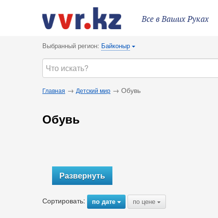
Все в Ваших Руках
Выбранный регион:
Байконыр
{
→
→ Обувь
Главная
Детский мир
Обувь
Развернуть
Сортировать:
по дате
по цене
{
{