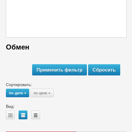
Обмен
Сортировать:
по дате
по цене
{
{
Вид:
A
B
C