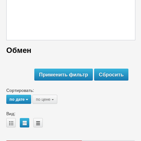
Обмен
Сортировать:
по дате
по цене
{
{
Вид:
A
B
C