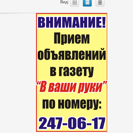
A
B
C
Вид: