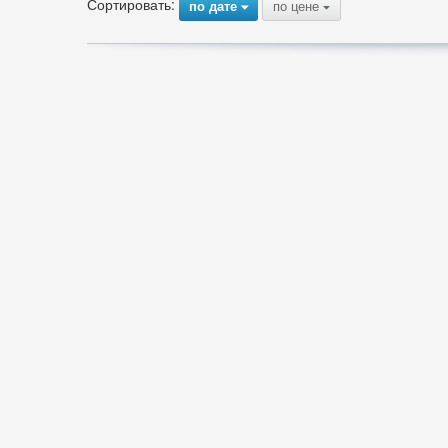
Сортировать:
по дате
по цене
{
{