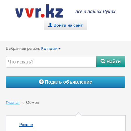
Все в Ваших Руках
Войти на сайт
.
Выбранный регион:
Капчагай
{
Найти
#
Подать объявление
Á
→ Обмен
Главная
Разное