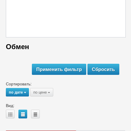
Обмен
Сортировать:
по дате
по цене
{
{
Вид:
A
B
C