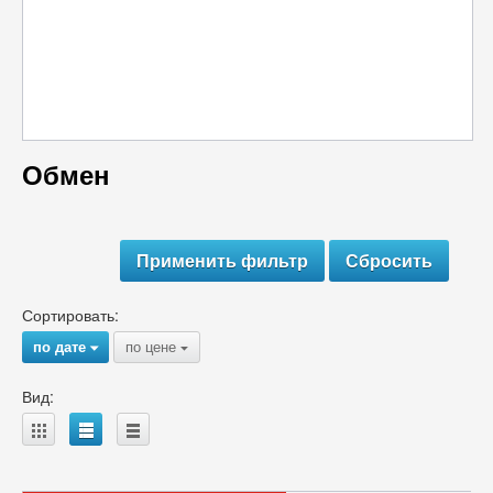
Обмен
Сортировать:
по дате
по цене
{
{
Вид:
A
B
C