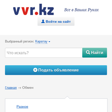
Все в Ваших Руках
Войти на сайт
.
Выбранный регион:
Каратау
{
Найти
#
Подать объявление
Á
→ Обмен
Главная
Разное