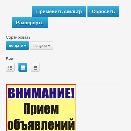
Развернуть
Сортировать:
по дате
по цене
{
{
Вид:
A
B
C